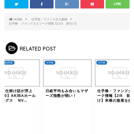
HOME
仕手筋・ファンド介入銘柄
仕手株・ファンド介入リーク情報【1/23 前引け】
RELATED POST
人工知能)関連
仕手株
仕手株
れも仕掛け話が浮上
日経平均もみ合いもマザ
仕手株・ファンド介
840】AKIBAホール
ーズ指数が弱い！
ーク情報【2/8 前
ングス NV...
け】米株の急落を嫌