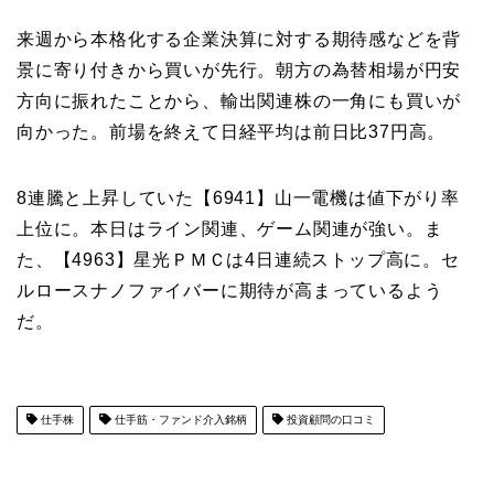
来週から本格化する企業決算に対する期待感などを背
景に寄り付きから買いが先行。朝方の為替相場が円安
方向に振れたことから、輸出関連株の一角にも買いが
向かった。前場を終えて日経平均は前日比37円高。
8連騰と上昇していた【6941】山一電機は値下がり率
上位に。本日はライン関連、ゲーム関連が強い。ま
た、【4963】星光ＰＭＣは4日連続ストップ高に。セ
ルロースナノファイバーに期待が高まっているよう
だ。
仕手株
仕手筋・ファンド介入銘柄
投資顧問の口コミ