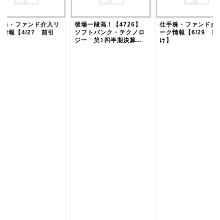
手株・ファンド介入リ
後場一段高！【4726】
仕手株・ファンド介
ク情報【4/27 前引
ソフトバンク・テクノロ
ーク情報【6/29 前
】
ジー 第1四半期決算...
け】