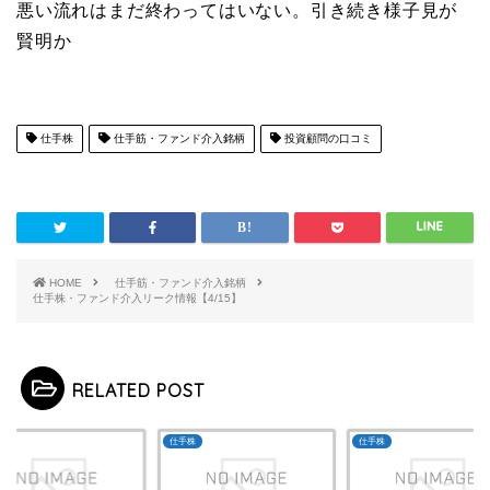
悪い流れはまだ終わってはいない。引き続き様子見が
賢明か
仕手株
仕手筋・ファンド介入銘柄
投資顧問の口コミ
HOME
仕手筋・ファンド介入銘柄
仕手株・ファンド介入リーク情報【4/15】
RELATED POST
株
仕手株
仕手株