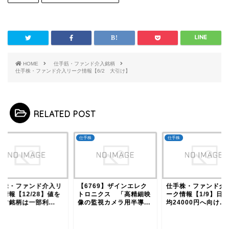
HOME
仕手筋・ファンド介入銘柄
仕手株・ファンド介入リーク情報【6/2 大引け】
RELATED POST
株
仕手株
仕手株
手株・ファンド介入リ
【6769】ザインエレク
仕手株・ファンド介
情報【12/28】値を
トロニクス 「高精細映
ーク情報【1/9】日
す銘柄は一部利...
像の監視カメラ用半導...
均24000円へ向け...