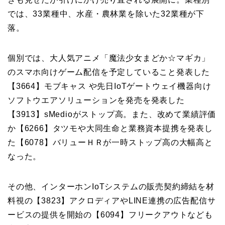
では、33業種中、水産・農林業を除いた32業種が下
落。
個別では、大人気アニメ「魔法少女まどか☆マギカ」
のスマホ向けゲーム配信を予定していること発表した
【3664】モブキャス や先日IoTゲートウェイ機器向け
ソフトウエアソリューションを発売を発表した
【3913】
sMedioがストップ高。また、改めて業績評価
か【
6266
】タツモや大同生命と業務資本提携を発表し
た【
6078
】バリューＨＲが一時ストップ高の大幅高と
なった。
その他、インターホンIoTシステムの販売契約締結を材
料視の【3823】アクロディアやLINE連携の広告配信サ
ービスの提供を開始の【6094】フリークアウトなども