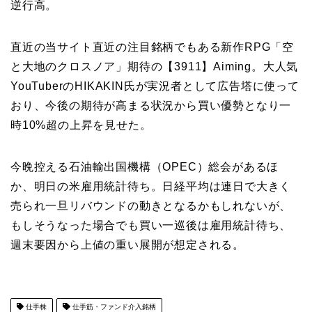
逆行高。
直近の当サイト直近の注目銘柄でもある
新作RPG「空
と大地のクロスノア」期待の【
3911
】
Aiming。大人気
YouTuberのHIKAKIN氏が実況者として広告塔に使って
おり、今後の期待が高まる状況から買い優勢となり一
時10%超の上昇を見せた。
今晩控える石油輸出国機構（OPEC）総会があるほ
か、明日の米雇用統計待ち。日経平均は連日で大きく
売られ一旦リバウンドの動きとなるかもしれないが、
もしそうなった場合でも買い一巡後は雇用統計待ち、
週末要因から上値の重い展開が想定される。
仕手株
仕手筋・ファンド介入銘柄