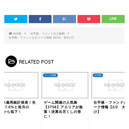
HOME
仕手筋・ファンド介入銘柄
仕手株・ファンド介入リーク情報【8/18 前引け】
RELATED POST
株
ゲーム関連
仕手株
1月米雇用統計発表！失
ゲーム関連の人気株
仕手株・ファンド介
率は7.0%と前月の
【3758】アエリアが急
ーク情報【2/2 大
3%から低下！
落！決算出尽くしの形
け】
に！