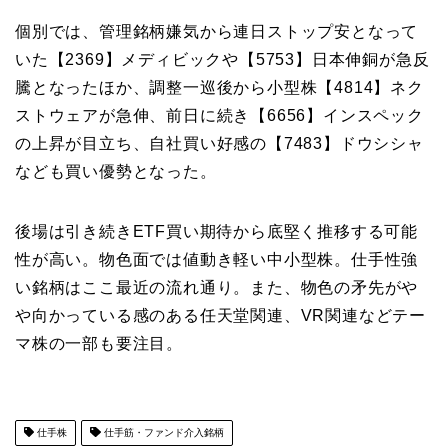
個別では、管理銘柄嫌気から連日ストップ安となって
いた【
2369
】メディビックや【
5753
】日本伸銅が急反
騰となったほか、調整一巡後から小型株【
4814
】ネク
ストウェアが急伸、前日に続き【
6656
】インスペック
の上昇が目立ち、自社買い好感の【
7483
】ドウシシャ
なども買い優勢となった。
後場は引き続きETF買い期待から底堅く推移する可能
性が高い。物色面では値動き軽い中小型株。仕手性強
い銘柄はここ最近の流れ通り。また、物色の矛先がや
や向かっている感のある任天堂関連、VR関連などテー
マ株の一部も要注目。
仕手株
仕手筋・ファンド介入銘柄