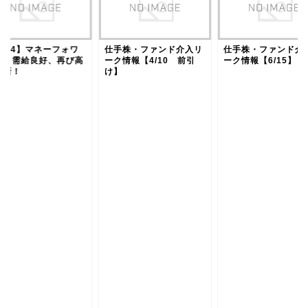
3994】マネーフォワ
仕手株・ファンド介入リ
仕手株・ファンド介
ド 需給良好、再び高
ーク情報【4/10 前引
ーク情報【6/15】
更新！
け】