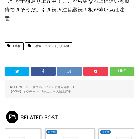
したが予想通り上昇中！ここから更なる上値追いも期
待できそうだ。引き続き注目継続！板が薄い点は注
意。
仕手株
仕手筋・ファンド介入銘柄
HOME
仕手筋・ファンド介入銘柄
【6084】オウチーノ 3段上げへ大幅上昇中！
RELATED POST
株
仕手株
仕手株