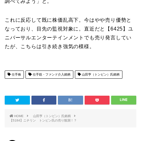
調べてみよう」と。
これに反応して既に株価乱高下。今はやや売り優勢と
なっており、目先の監視対象に。直近だと【6425】ユ
ニバーサルエンターテインメントでも売り発言してい
たが、こちらは引き続き強気の模様。
仕手株
仕手筋・ファンド介入銘柄
山田亨（トンピン）氏銘柄
HOME
山田亨（トンピン）氏銘柄
【5184】ニチリン トンピン氏の売り観測！？