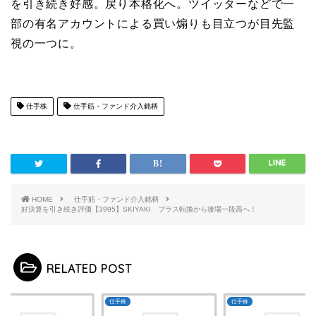
を引き続き好感。戻り本格化へ。ツイッターなどで一
部の有名アカウントによる買い煽りも目立つが目先監
視の一つに。
仕手株
仕手筋・ファンド介入銘柄
HOME
仕手筋・ファンド介入銘柄
好決算を引き続き評価【3995】SKIYAKI プラス転換から後場一段高へ！
RELATED POST
株
仕手株
仕手株