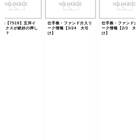
手株【7519】五洋イ
仕手株・ファンド介入リ
仕手株・ファンド介
テックスが絶好の押し
ーク情報【3/24 大引
ーク情報【2/3 大
か！？
け】
け】