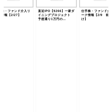
手株・ファンド介入リ
直近IPO【9266】一家ダ
仕手株・ファンド介
情報【2/27】
イニングプロジェクト
ーク情報【2/9 前
予想通り1万円の...
け】