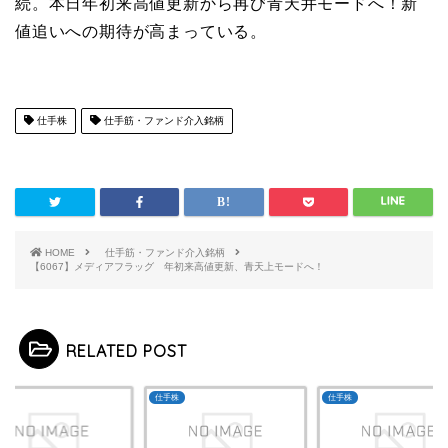
続。本日年初来高値更新から再び青天井モードへ！新
値追いへの期待が高まっている。
仕手株
仕手筋・ファンド介入銘柄
HOME
仕手筋・ファンド介入銘柄
【6067】メディアフラッグ 年初来高値更新、青天上モードへ！
RELATED POST
株
仕手株
仕手株