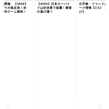
ーム関連、【3668】
【4064】日本カーバイ
仕手株・ファンド介
ロプラが急反発！決
ドは好決算で急騰！最後
ーク情報【1/12 大
、新作ゲーム期待！
の逃げ場？
け】