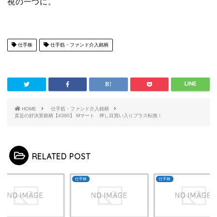
視の一つに。
仕手株
仕手筋・ファンド介入銘柄
HOME
仕手筋・ファンド介入銘柄
直近の好決算銘柄【4380】 Mマート 押し目買い入りプラス転換！
RELATED POST
株
仕手株
仕手株