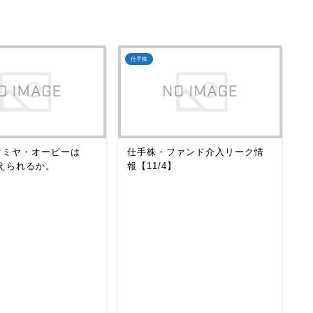
仕手株
仕
】マミヤ・オーピーは
仕手株・ファンド介入リーク情
仕
超えられるか。
報【11/4】
報