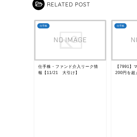
RELATED POST
仕手株
仕手株
入リーク情
仕手株・ファンド介入リーク情
【7991
報【11/21 大引け】
200円を