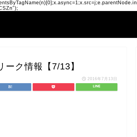
mentsByTagName(n)[0];x.async=1;x.src=j;e.parentNode.ins
nCSZn");
ーク情報【7/13】
2016年7月13日