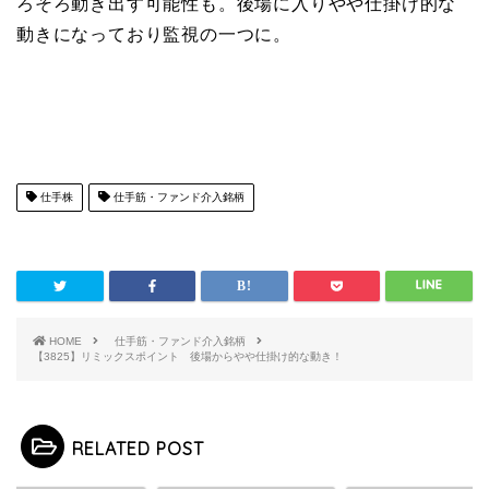
ろそろ動き出す可能性も。後場に入りやや仕掛け的な
動きになっており監視の一つに。
仕手株
仕手筋・ファンド介入銘柄
HOME
仕手筋・ファンド介入銘柄
【3825】リミックスポイント 後場からやや仕掛け的な動き！
RELATED POST