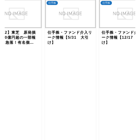
株
仕手株
仕手株
6502】東芝 原発損
仕手株・ファンド介入リ
仕手株・ファンド介
5000億円超の一部報
ーク情報【5/31 大引
ーク情報【12/17 
ら急落！有名個...
け】
け】