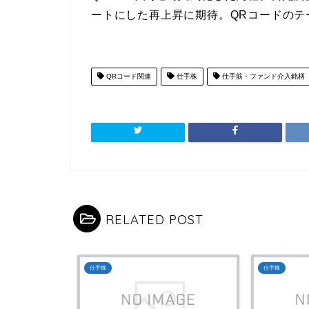
ートにした再上昇に期待。QRコードのテ
QRコード関連
仕手株
仕手筋・ファンド介入銘柄
RELATED POST
仕手株
仕手株