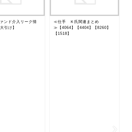
ァンド介入リーク情
≪仕手 Ｋ氏関連まとめ
仕
 大引け】
≫【4064】【4404】【8260】
報
【1518】