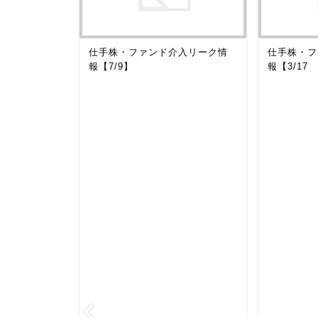
とめ
仕手株・ファンド介入リーク情
仕手株・フ
】【8260】
報【7/9】
報【3/17