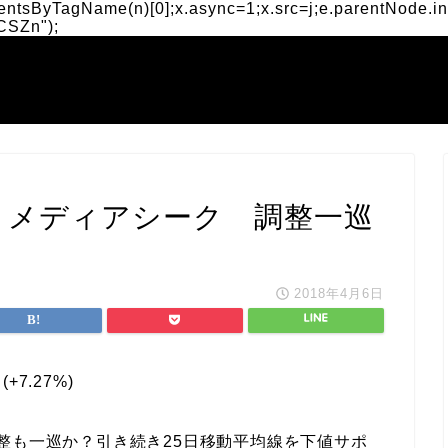
mentsByTagName(n)[0];x.async=1;x.src=j;e.parentNode.ins
nCSZn");
4】メディアシーク 調整一巡
2018年4月6日
 (+7.27%)
整も一巡か？引き続き25日移動平均線を下値サポ