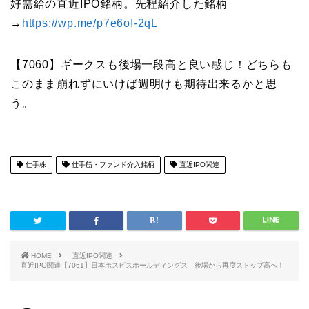
好需給の直近IPO銘柄。先程紹介した銘柄
→
https://wp.me/p7e6oI-2qL
【7060】ギークスも後場一段高と良い感じ！どちらも
このまま崩れずにいけば週明けも期待出来るかと思
う。
仕手株
仕手筋・ファンド介入銘柄
直近IPO関連
HOME
直近IPO関連
直近IPO関連【7061】日本ホスピスホールディングス 後場から再度ストップ高へ！