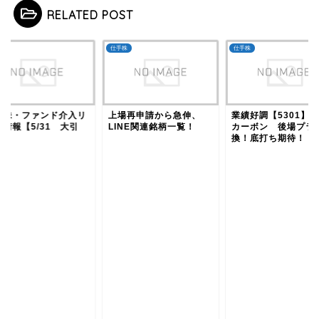
RELATED POST
株
仕手株
仕手株
手株・ファンド介入リ
上場再申請から急伸、
業績好調【5301】
ク情報【5/31 大引
LINE関連銘柄一覧！
カーボン 後場プラ
】
換！底打ち期待！