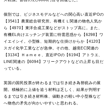
個別では、ビジネスモデルなどへの関心高い直近IPOの
【3541】
農業総合研究所
。有機ＥＬ関連の物色人気か
ら【4970】
東洋合成工業などがストップ高に。また、
有機EL向けエッチング装置に特需思惑から【
6298
】ワ
イエイシイ。小型株、短期的な仕掛けからか【4120】
スガイ化学工業などが急伸。その他、越境EC関連の
【3134】Ｈａｍｅｅ、直近IPOの【
6194
】アトラエ、
LINE関連の【
6094
】フリークアウトなどの上昇も目だ
っている。
英国の国民投票が終わるまでは引き続き為替睨みの展
開。積極的に上値を追う材料は乏しく、結果が判明す
るまでは引き続き材料株、値動きの軽い中小型株など
へ物色の矛先が向かいやすいと思われる。