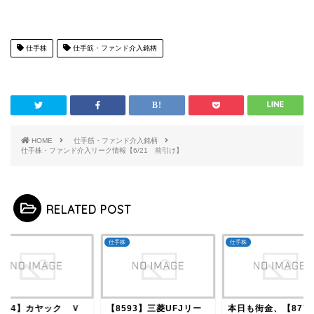
仕手株
仕手筋・ファンド介入銘柄
HOME
仕手筋・ファンド介入銘柄
仕手株・ファンド介入リーク情報【6/21 前引け】
RELATED POST
株
仕手株
仕手株
3904】カヤック Ｖ
【8593】三菱UFJリー
本日も街金、【877