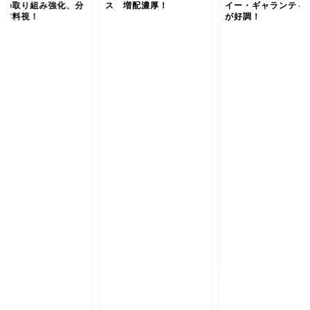
への取り組み強化、分
ス 増配濃厚！
イー・ギャランティ
も材料視！
が好調！