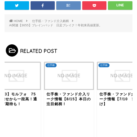
HOME
仕手筋・ファンド介入銘柄
AI関連【3655】ブレインパッド 日足ブレイク！年初来高値更新。
RELATED POST
株
仕手株
仕手株
653】モルフォ 75
仕手株・ファンド介入リ
仕手株・ファンド介
線乗せから一段高！通
ーク情報【8/15】本日の
ーク情報【7/10 前
上方期待も！
注目銘柄！
け】