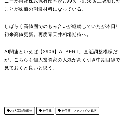
ニーが同社株式保有比率が7.99％→9.38％に増加した
ことが株価の刺激材料になっている。
しばらく高値圏でのもみ合いが継続していたが本日年
初来高値更新。再度青天井相場期待へ。
AI関連といえば【3906】ALBERT。直近調整模様だ
が、こちらも個人投資家の人気が高く引き中期目線で
見ておくと良いと思う。
AI(人工知能)関連
仕手株
仕手筋・ファンド介入銘柄